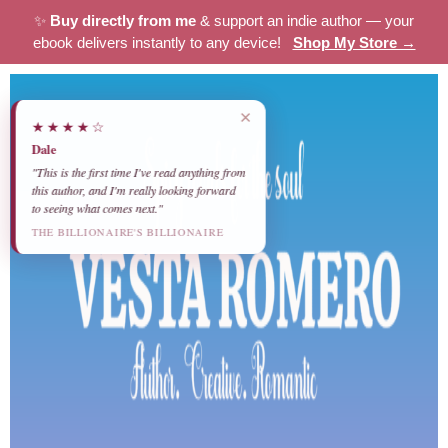
✨
Buy directly from me
& support an indie author — your
ebook delivers instantly to any device!
Shop My Store →
×
★★★★☆
Dale
"This is the first time I've read anything from
this author, and I'm really looking forward
to seeing what comes next."
THE BILLIONAIRE'S BILLIONAIRE