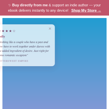
✨
Buy directly from me
& support an indie author — your
ebook delivers instantly to any device!
Shop My Store →
×
★★★★☆
Dolly
"Nothing like a couple who have a past and
now have to work together under duress with
the added ingredient of desire. Just right for
some romantic escapism"
BITTERSWEET EMPIRE