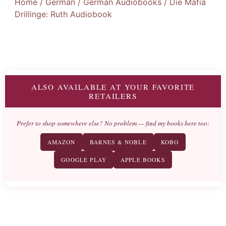
Home
/
German
/
German Audiobooks
/ Die Mafia
Drillinge: Ruth Audiobook
ALSO AVAILABLE AT YOUR FAVORITE
RETAILERS
Prefer to shop somewhere else? No problem — find my books here too:
AMAZON
BARNES & NOBLE
KOBO
GOOGLE PLAY
APPLE BOOKS