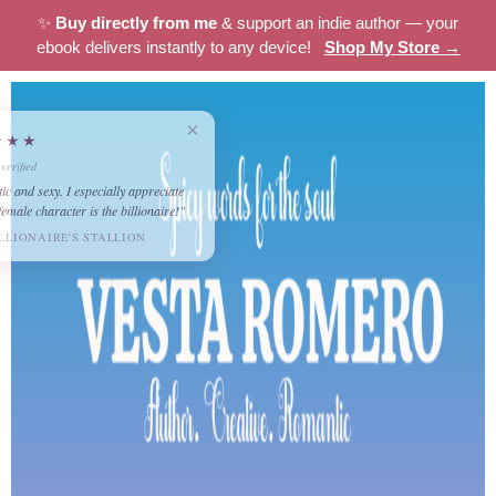
✨
Buy directly from me
& support an indie author — your
ebook delivers instantly to any device!
Shop My Store →
×
★★★★★
Lisa
✓ verified
"Romantic and sexy. I especially appreciate
that the female character is the billionaire!"
THE BILLIONAIRE'S STALLION