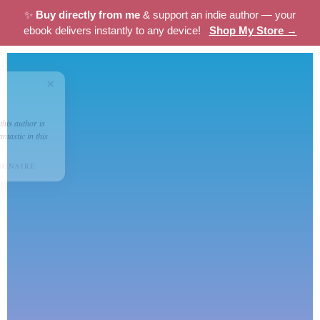
✨
Buy directly from me
& support an indie author — your
ebook delivers instantly to any device!
Shop My Store →
×
★★★★☆
Mima
"If you love the BWWM genre this author is
for you. Rowe and Sable are fantastic in this
wonderful plot."
THE BILLIONAIRE'S BILLIONAIRE