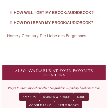
HOW WILL I GET MY EBOOK/AUDIOBOOK?
HOW DO I READ MY EBOOK/AUDIOBOOK?
Home
/
German
/ Die Liebe des Bergmanns
ALSO AVAILABLE AT YOUR FAVORITE
RETAILERS
Prefer to shop somewhere else? No problem — find my books here too:
AMAZON
BARNES & NOBLE
KOBO
GOOGLE PLAY
APPLE BOOKS