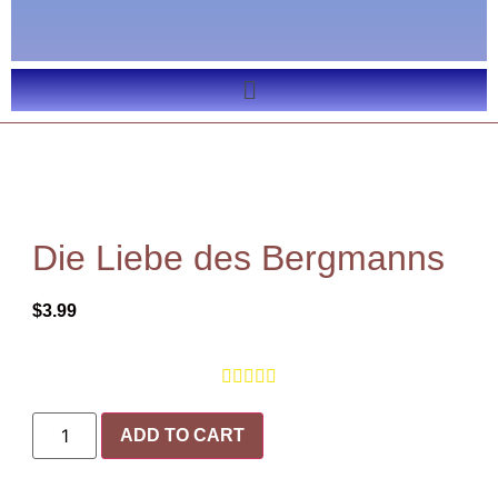
Die Liebe des Bergmanns
$
3.99





ADD TO CART