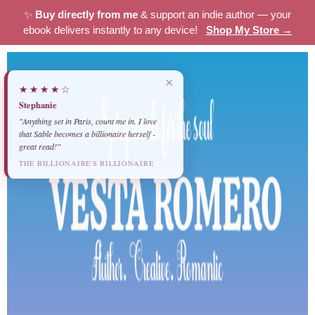
✨
Buy directly from me
& support an indie author — your
ebook delivers instantly to any device!
Shop My Store →
×
★★★★☆
Stephanie
"Anything set in Paris, count me in. I love
that Sable becomes a billionaire herself -
great read!"
THE BILLIONAIRE'S BILLIONAIRE