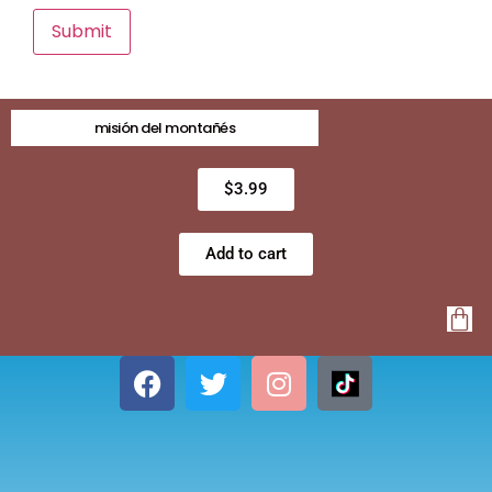
misión del montañés
$
3.99
Add to cart