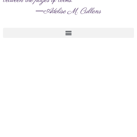
between the pages of books.”
―Adelise M. Cullens