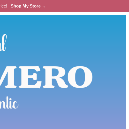
evice!
Shop My Store →