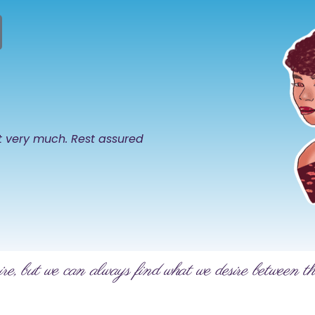
it very much. Rest assured
ire, but we can always find what we desire between th