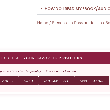
HOW DO I READ MY EBOOK/AUDI
Home
/
French
/ La Passion de Lila eB
ILABLE AT YOUR FAVORITE RETAILERS
op somewhere else? No problem — find my books here too:
 NOBLE
KOBO
GOOGLE PLAY
APPLE BOOKS