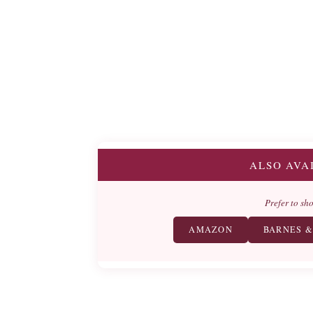
ALSO AVA
Prefer to sh
AMAZON
BARNES &