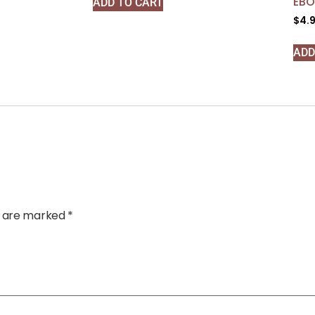
EB
ADD TO CART
$
4.
ADD
ds are marked
*