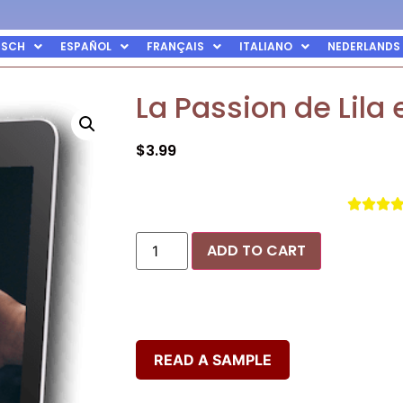
TSCH
ESPAÑOL
FRANÇAIS
ITALIANO
NEDERLANDS
La Passion de Lila
$
3.99



ADD TO CART
READ A SAMPLE