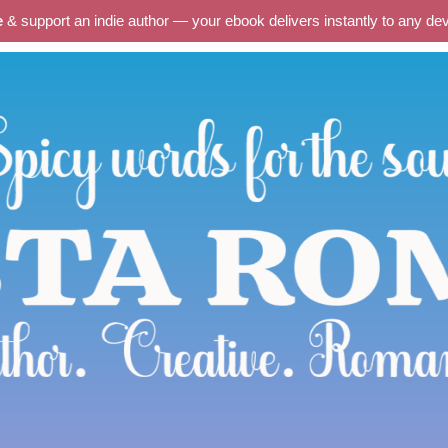
e
& support an indie author — your ebook delivers instantly to any d