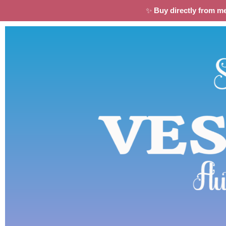
✨
Buy directly from m
×
★★★★☆
Dale
"This is the first time I've read anything from this
author, and I'm really looking forward to seeing
what comes next."
THE BILLIONAIRE'S BILLIONAIRE