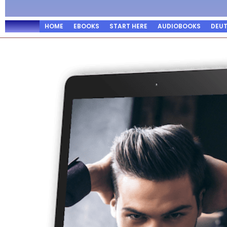
HOME
EBOOKS
START HERE
AUDIOBOOKS
DEU