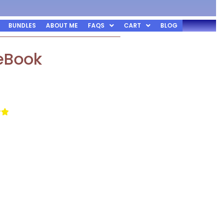
BUNDLES
ABOUT ME
FAQS
CART
BLOG
 eBook

