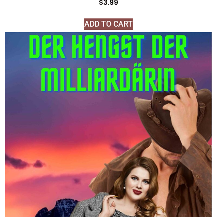
$
3.99
ADD TO CART