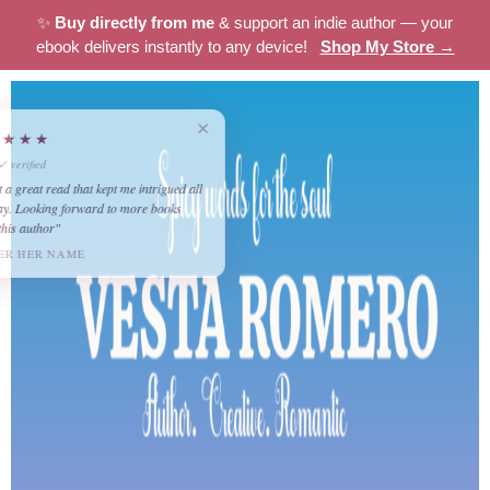
✨
Buy directly from me
& support an indie author — your
ebook delivers instantly to any device!
Shop My Store →
×
★★★★★
Ted
✓ verified
"What a great read that kept me intrigued all
the way. Looking forward to more books
from this author"
UNDER HER NAME