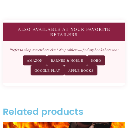
ALSO AVAILABLE AT YOUR FAVORITE
RETAILERS
Prefer to shop somewhere else? No problem — find my books here too:
AMAZON
BARNES & NOBLE
KOBO
GOOGLE PLAY
APPLE BOOKS
Related products