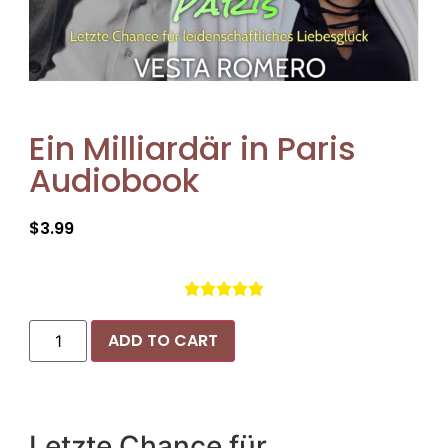
Ein Milliardär in Paris
Audiobook
$
3.99





ADD TO CART
Letzte Chance für