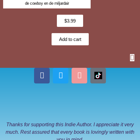
de cowboy en de miljardair
$
3.99
Add to cart
Thanks for supporting this Indie Author. I appreciate it very
much. Rest assured that every book is lovingly written with
you in mind.