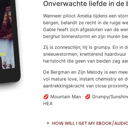
Onverwachte liefde in de 
Wanneer piloot Amelia tijdens een st
bergen, belandt ze recht in de ruige we
Gable heeft zich afgesloten van de wer
berghut binnenstormt en zijn muren beg
Zij is zonneschijn; hij is grumpy. En i
sneeuwstormen, knetterend haardvuur 
hartstocht die geen van beiden zag a
De Bergman en Zijn Melody is een mee
vol mature love, instant chemistry en
aantrekkingskracht van close proximity
💋 Mountain Man · 💋 Grumpy/Sunshine
HEA
HOW WILL I GET MY EBOOK/AUD