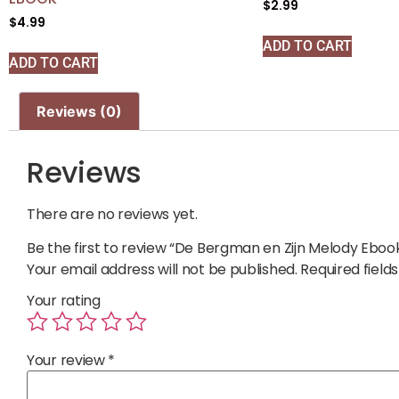
$
2.99
$
4.99
ADD TO CART
ADD TO CART
Reviews (0)
Reviews
There are no reviews yet.
Be the first to review “De Bergman en Zijn Melody Eboo
Your email address will not be published.
Required fiel
Your rating
Your review
*