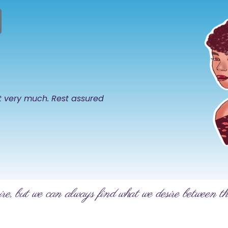
it very much. Rest assured
ire, but we can always find what we desire between th