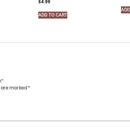
$
4.99
ADD
ADD TO CART
k”
ds are marked
*