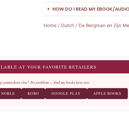
HOW DO I READ MY EBOOK/AUDI
Home
/
Dutch
/ De Bergman en Zijn M
ILABLE AT YOUR FAVORITE RETAILERS
op somewhere else? No problem — find my books here too:
 NOBLE
KOBO
GOOGLE PLAY
APPLE BOOKS