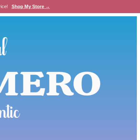
evice!
Shop My Store →