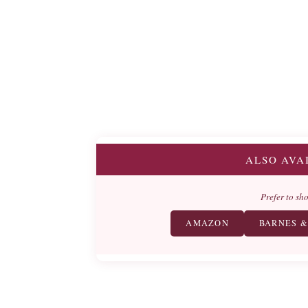
ALSO AVA
Prefer to sh
AMAZON
BARNES &