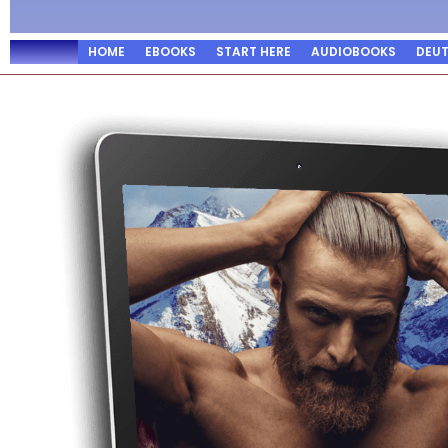
HOME
EBOOKS
START HERE
AUDIOBOOKS
DEU