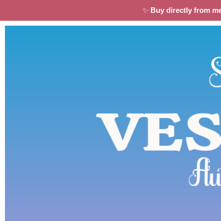
✨
Buy directly from m
×
★★★★★
P.J
"A fast instalove story that has you smiling and
enjoying every moment. It is a joy to read."
LOVE AND THE SKI INSTRUCTOR