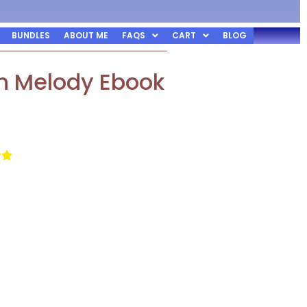
BUNDLES
ABOUT ME
FAQS
CART
BLOG
n Melody Ebook

