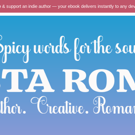
e
& support an indie author — your ebook delivers instantly to any d