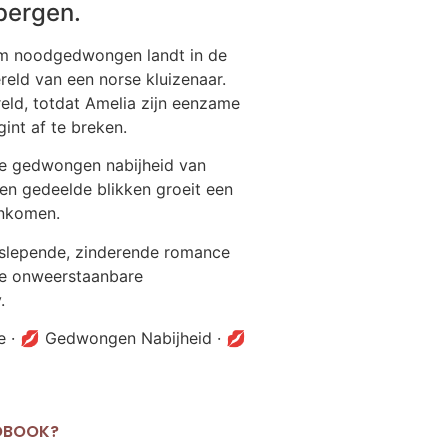
bergen.
orm noodgedwongen landt in de
reld van een norse kluizenaar.
eld, totdat Amelia zijn eenzame
int af te breken.
n de gedwongen nabijheid van
en gedeelde blikken groeit een
ankomen.
slepende, zinderende romance
 de onweerstaanbare
.
 · 💋 Gedwongen Nabijheid · 💋
IOBOOK?