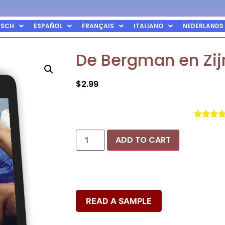
TSCH
ESPAÑOL
FRANÇAIS
ITALIANO
NEDERLANDS
De Bergman en Zij
$
2.99



ADD TO CART
READ A SAMPLE